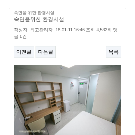
숙면을 위한 환경시설
숙면을위한 환경시설
작성자
최고관리자
18-01-11 16:46
조회
4,532회
댓
글
0건
이전글
다음글
목록
본문